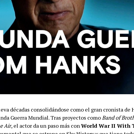
eva décadas consolidándose como el gran cronista de
unda Guerra Mundial. Tras proyectos como
Band of Brot
e Air
, el actor da un paso más con
World War II With
cumental que se estrena en Sky History y que tiene todo