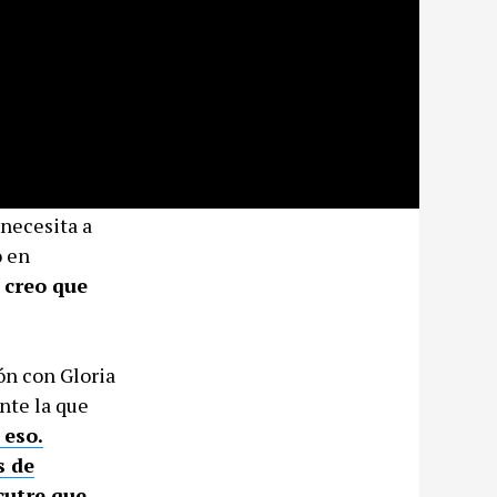
 necesita a
o en
 creo que
ón con Gloria
nte la que
 eso.
s de
cutre que