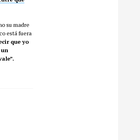
ho su madre
co está fuera
ecir que yo
 un
vale”.