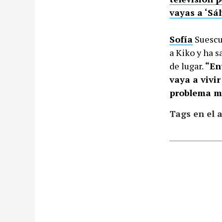
vayas a ‘Sá
Sofía
Suescu
a Kiko y ha 
de lugar.
“En
vaya a vivi
problema mu
Tags en el a