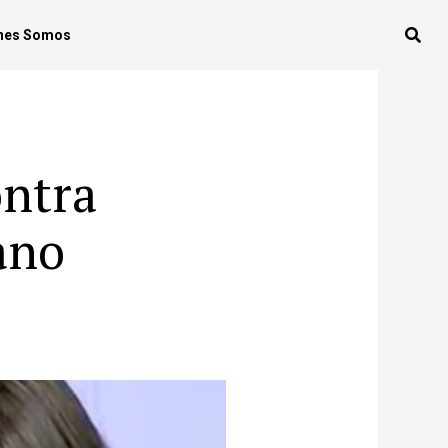
nes Somos
ontra
ano