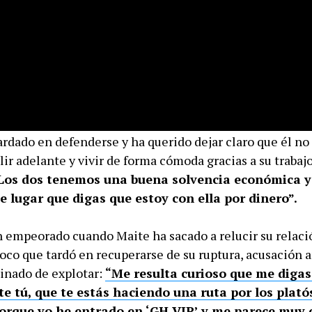
ardado en defenderse y ha querido dejar claro que él no
lir adelante y vivir de forma cómoda gracias a su trabaj
Los dos tenemos una buena solvencia económica y
e lugar que digas que estoy con ella por dinero”.
n empeorado cuando Maite ha sacado a relucir su relaci
oco que tardó en recuperarse de su ruptura, acusación a
inado de explotar:
“Me resulta curioso que me digas
e tú, que te estás haciendo una ruta por los plató
porque yo he entrado en ‘GH VIP’ y me parece muy 