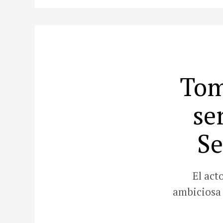
Tom
se
Se
El act
ambiciosa 