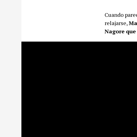
Cuando parec
relajarse,
May
Nagore que 