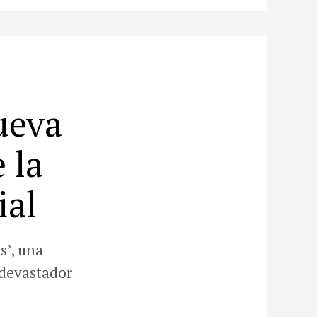
ueva
 la
ial
s’, una
 devastador