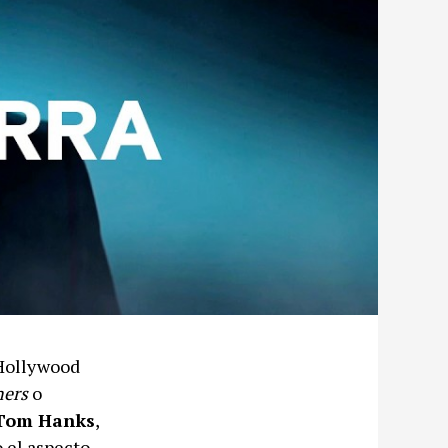
 Hollywood
hers
o
 Tom Hanks
,
 el aspecto