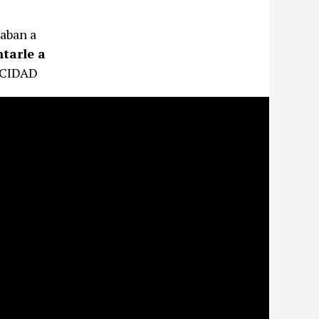
aban a
ntarle a
ICIDAD