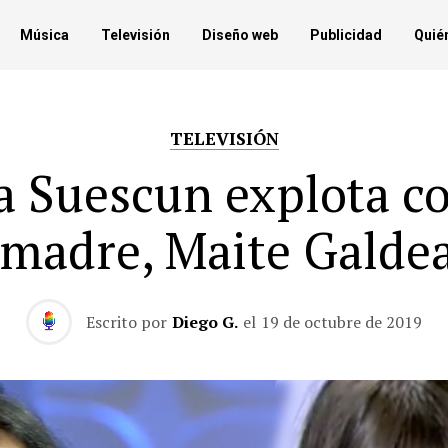
Música
Televisión
Diseño web
Publicidad
Quié
TELEVISIÓN
a Suescun explota c
 madre, Maite Galde
Escrito por
Diego G.
el
19 de octubre de 2019