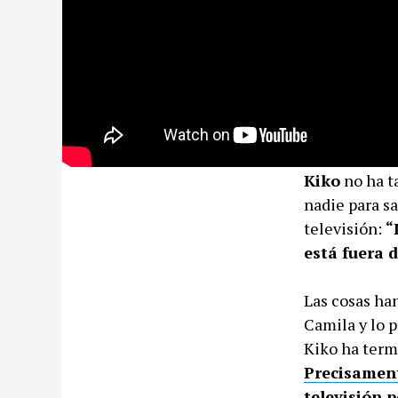
Kiko
no ha t
nadie para sa
televisión:
“
está fuera d
Las cosas ha
Camila y lo p
Kiko ha term
Precisament
televisión 