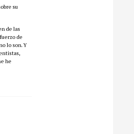
sobre su
en de las
sfuerzo de
o lo son. Y
ntistas,
me he