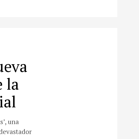
ueva
 la
ial
s’, una
 devastador