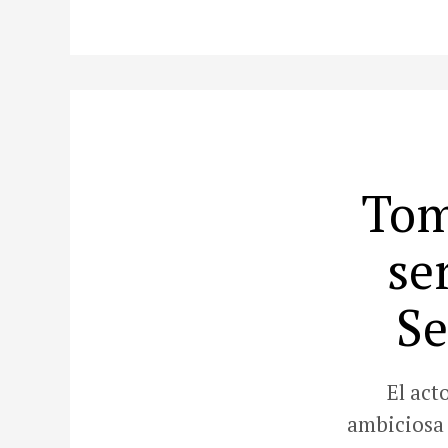
Tom
se
Se
El act
ambiciosa 