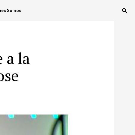
nes Somos
 a la
ose