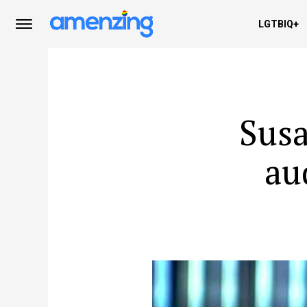
LGTBIQ+
Susa
au