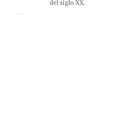
del siglo XX.
Escrito por
José M.
el
26 de mayo de 2026