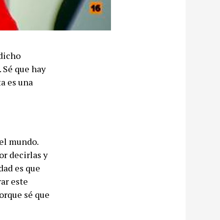
 dicho
. Sé que hay
ta es una
 el mundo.
r decirlas y
rdad es que
rar este
porque sé que