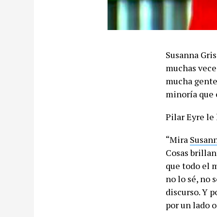
Susanna Gris
muchas veces
mucha gente 
minoría que 
Pilar Eyre le
“Mira
Susan
Cosas brilla
que todo el m
no lo sé, no 
discurso. Y 
por un lado o