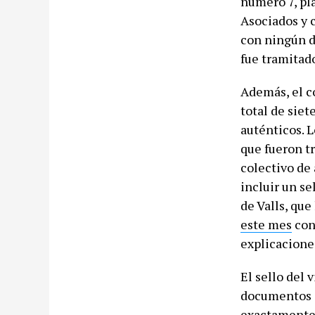
número 7, pla
Asociados y 
con ningún d
fue tramitad
Además, el c
total de siet
auténticos. L
que fueron t
colectivo de 
incluir un se
de Valls, que
este mes
cont
explicacione
El sello del 
documentos 
exactamente 