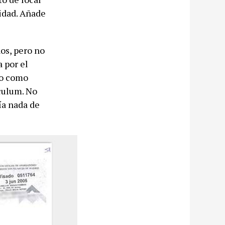
tidad. Añade
os, pero no
 por el
io como
ículum. No
ía nada de