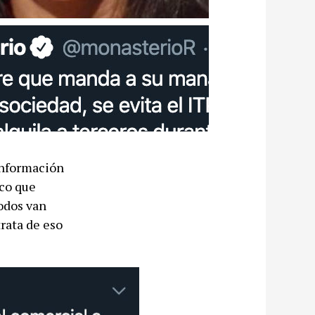
información
ico que
todos van
rata de eso