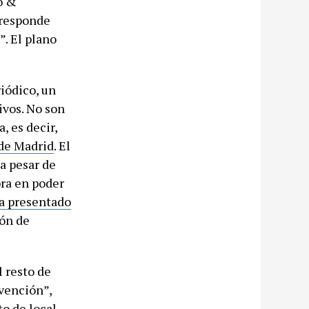
o &
rresponde
. El plano
iódico, un
ivos. No son
, es decir,
 de Madrid
. El
“a pesar de
bra en poder
a presentado
ión de
l resto de
rvención”,
o de local