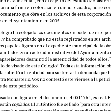
no estado actual’, con el cajetín del estudio Monasteri
con una firma en color azul en dicho recuadro, no se co
ocumento que obre en los archivos de esta corporación”
o en el Ayuntamiento en 2005.
olegio ha cotejado los documentos en poder de este per
e, y ha comprobado que no están registrados en sus arch
os papeles figuran en el expediente municipal de la obra
ramitados e
n un acto administrativo del Ayuntamiento
aparejadores desmintió la autenticidad de todos ellos, 
llo de visado de este Colegio”. Toda esta información o
 la solicitó a la entidad para sustenta
r la demanda que h
ra Monasterio. Vox no contestó este viernes a la petic
s de este periódico.
visado que figura en el documento, el 0511764, es real. E
están
copiados
. El auténtico fue sellado “para otra inte
para “un estudio y valoración para el acondicionamient