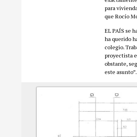
para viviend
que Rocío Mo
EL PAÍS se ha
ha querido ha
colegio. Tra
proyectista 
obstante, seg
este asunto”.