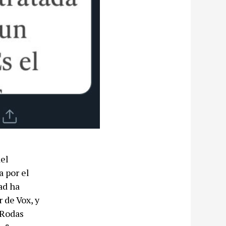
el
a por el
ad ha
 de Vox, y
 Rodas