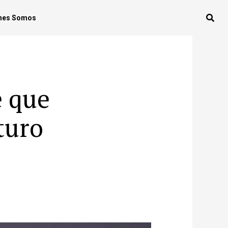
nes Somos
e que
turo