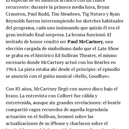
El especial de 80 minutos arrancó con un chiste
recurrente: durante la primera media hora, Bryan
Cranston, Paul Rudd, Tim Meadows, Tig Notaro y Ryan
Reynolds fueron interrumpiendo los sketches habituales
del programa, cada uno insinuando que quizás él era el
gran invitado final sorpresa. La broma funcionó. El
invitado de honor resultó ser
Paul McCartney
, una
elección cargada de simbolismo dado que el
Late Show
se graba en el histórico Ed Sullivan Theater, el mismo
escenario donde McCartney actuó con los Beatles en
1964. La pista estaba ahí desde el principio: el episodio
se anunció con el guiño musical «Hello, Goodbye».
Con 83 años, McCartney llegó con nuevo disco bajo el
brazo. La entrevista con Colbert fue cálida y
entretenida, aunque sin grandes revelaciones: el beatle
compartió vagos recuerdos de aquella legendaria
actuación en el Sullivan, bromeó sobre las
actualizaciones de su iPhone y charlaron sobre el