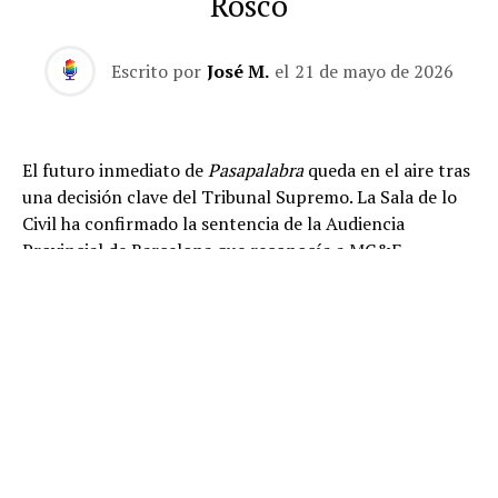
Rosco
Escrito por
José M.
el
21 de mayo de 2026
El futuro inmediato de
Pasapalabra
queda en el aire tras
una decisión clave del Tribunal Supremo. La Sala de lo
Civil ha confirmado la sentencia de la Audiencia
Provincial de Barcelona que reconocía a MC&F
Broadcasting Production and Distribution C.V. como
titular de los derechos de propiedad intelectual de
El
Rosco
, la prueba final y más emblemática del concurso.
La resolución supone un revés importante para
Atresmedia e ITV Studios, cuyos recursos han sido
desestimados íntegramente. También ha sido rechazado
el recurso presentado por MC&F, por lo que el
Supremo mantiene la sentencia anterior en todos sus