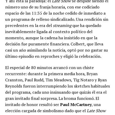
Y ahí está la paradoja: el
Late Show
se despide siendo el
número uno de su franja horaria, con ese codiciado
espacio de las 11:35 de la noche cedido de inmediato a
un programa de relleno sindicalizado. Una rendición sin
precedentes en la era del
streaming
que ha quedado
inevitablemente ligada al contexto político del
momento, aunque la cadena ha insistido en que la
decisión fue puramente financiera. Colbert, que lleva
casi un año asimilando la noticia, optó por no gastar su
último episodio en reproches y eligió la celebración.
El especial de 80 minutos arrancó con un chiste
recurrente: durante la primera media hora, Bryan
Cranston, Paul Rudd, Tim Meadows, Tig Notaro y Ryan
Reynolds fueron interrumpiendo los sketches habituales
del programa, cada uno insinuando que quizás él era el
gran invitado final sorpresa. La broma funcionó. El
invitado de honor resultó ser
Paul McCartney
, una
elección cargada de simbolismo dado que el
Late Show