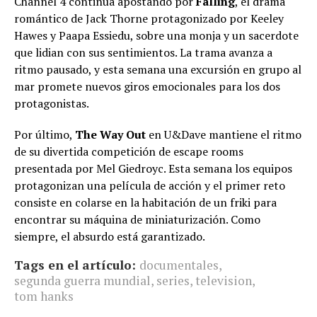
Channel 4 continúa apostando por
Falling
, el drama
romántico de Jack Thorne protagonizado por Keeley
Hawes y Paapa Essiedu, sobre una monja y un sacerdote
que lidian con sus sentimientos. La trama avanza a
ritmo pausado, y esta semana una excursión en grupo al
mar promete nuevos giros emocionales para los dos
protagonistas.
Por último,
The Way Out
en U&Dave mantiene el ritmo
de su divertida competición de escape rooms
presentada por Mel Giedroyc. Esta semana los equipos
protagonizan una película de acción y el primer reto
consiste en colarse en la habitación de un friki para
encontrar su máquina de miniaturización. Como
siempre, el absurdo está garantizado.
Tags en el artículo:
documentales
,
segunda guerra mundial
,
series
,
television
,
tom hanks