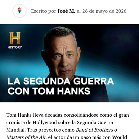
Escrito por
José M.
el
26 de mayo de 2026
Tom Hanks lleva décadas consolidándose como el gran
cronista de Hollywood sobre la Segunda Guerra
Mundial. Tras proyectos como
Band of Brothers
o
Masters of the Air
, el actor da un paso más con
World