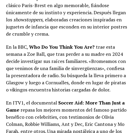
clásico Paris-Brest en algo memorable, fiándose
únicamente de su instinto y experiencia. Después llegan
los
showstoppers
, elaboradas creaciones inspiradas en
juguetes de infancia que esconden en su interior postres
de crumble y crema.
En la BBC,
Who Do You Think You Are?
trae esta
semana a Zoe Ball, que tras perder a su madre en 2024
decide investigar sus raíces familiares. «Bromeamos con
que venimos de una familia de sinvergüenzas», confiesa
la presentadora de radio. Su búsqueda la lleva primero a
Glasgow y luego a Cornualles, donde en lugar de piratas
o vikingos encuentra historias cargadas de dolor.
En ITV1, el documental
Soccer Aid: More Than Just a
Game
repasa los mejores momentos del famoso partido
benéfico con celebrities, con testimonios de Olivia
Colman, Robbie Williams, Ant y Dec, Eric Cantona y Mo
Farah, entre otros. Una mirada nostálgica a uno de los