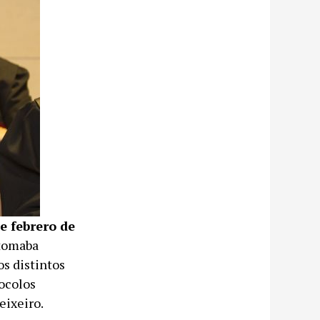
e febrero de
 tomaba
os distintos
tocolos
eixeiro.