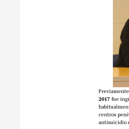
Previament
2017
fue ing
habitualment
centros peni
antisuicidio 