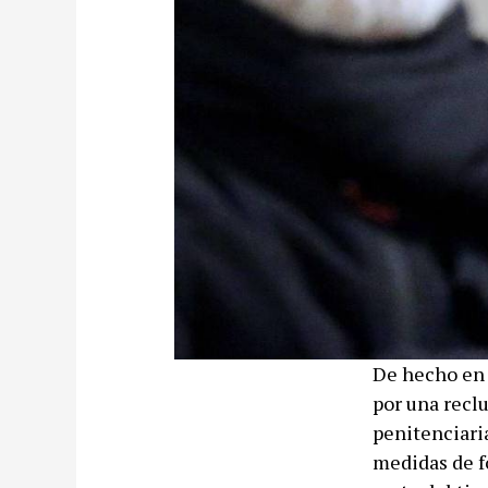
De hecho en 
por una recl
penitenciaria
medidas de f