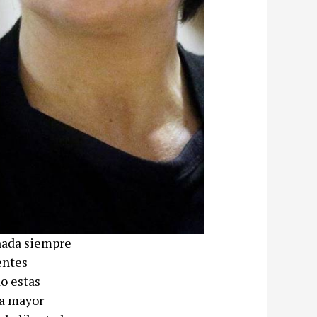
ñada siempre
entes
o estas
la mayor