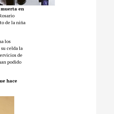
a
muerta en
 Rosario
to de la niña
na los
 su celda la
ervicios de
han podido
que hace