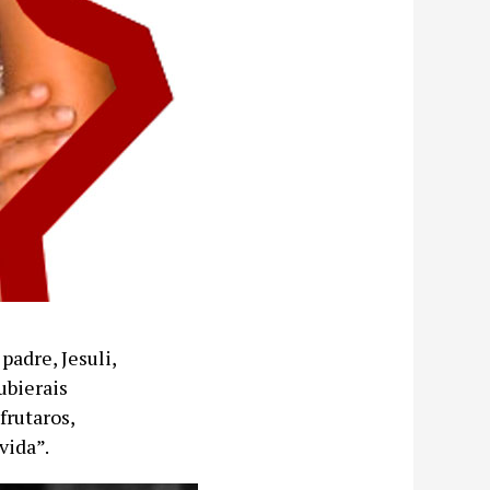
adre, Jesuli,
ubierais
frutaros,
vida”.