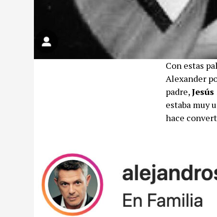
Con estas pa
Alexander po
padre,
Jesús
estaba muy un
hace converti