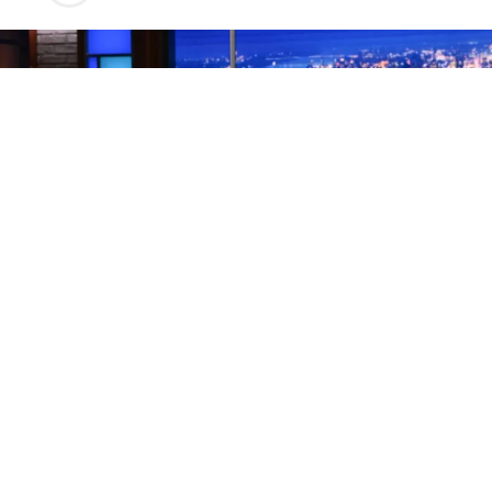
Los finales de los programas de entrevistas nocturnos
son, por naturaleza, una rareza. Lo habitual es que el
presentador se vaya y el formato continúe con otra
cara. Pero CBS tomó la controvertida decisión de