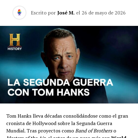
Escrito por
José M.
el
26 de mayo de 2026
Tom Hanks lleva décadas consolidándose como el gran
cronista de Hollywood sobre la Segunda Guerra
Mundial. Tras proyectos como
Band of Brothers
o
Masters of the Air
, el actor da un paso más con
World