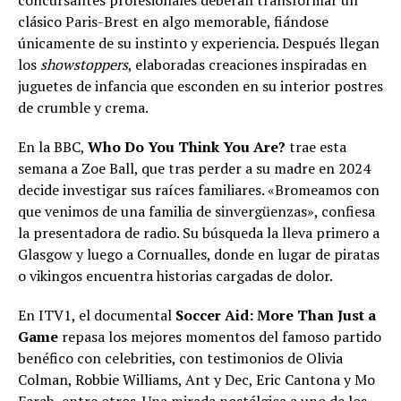
clásico Paris-Brest en algo memorable, fiándose
únicamente de su instinto y experiencia. Después llegan
los
showstoppers
, elaboradas creaciones inspiradas en
juguetes de infancia que esconden en su interior postres
de crumble y crema.
En la BBC,
Who Do You Think You Are?
trae esta
semana a Zoe Ball, que tras perder a su madre en 2024
decide investigar sus raíces familiares. «Bromeamos con
que venimos de una familia de sinvergüenzas», confiesa
la presentadora de radio. Su búsqueda la lleva primero a
Glasgow y luego a Cornualles, donde en lugar de piratas
o vikingos encuentra historias cargadas de dolor.
En ITV1, el documental
Soccer Aid: More Than Just a
Game
repasa los mejores momentos del famoso partido
benéfico con celebrities, con testimonios de Olivia
Colman, Robbie Williams, Ant y Dec, Eric Cantona y Mo
Farah, entre otros. Una mirada nostálgica a uno de los