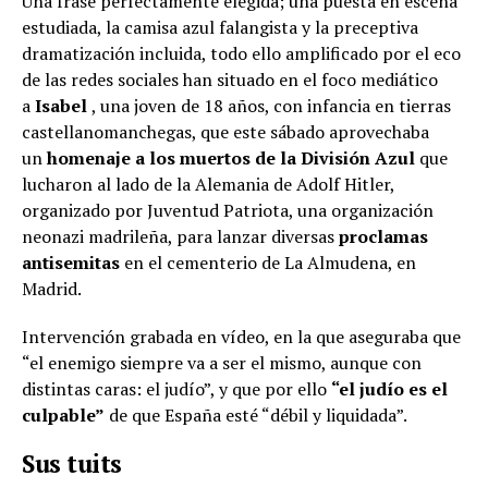
Una frase perfectamente elegida; una puesta en escena
estudiada, la camisa azul falangista y la preceptiva
dramatización incluida, todo ello amplificado por el eco
de las redes sociales han situado en el foco mediático
a
Isabel
, una joven de 18 años, con infancia en tierras
castellanomanchegas, que este sábado aprovechaba
un
homenaje a los muertos de la División Azul
que
lucharon al lado de la Alemania de Adolf Hitler,
organizado por Juventud Patriota, una organización
neonazi madrileña, para lanzar diversas
proclamas
antisemitas
en el cementerio de La Almudena, en
Madrid.
Intervención grabada en vídeo, en la que aseguraba que
“el enemigo siempre va a ser el mismo, aunque con
distintas caras: el judío”, y que por ello
“el judío es el
culpable”
de que España esté “débil y liquidada”.
Sus tuits