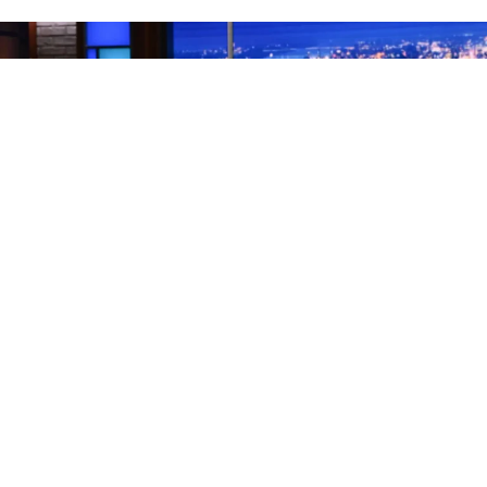
Los finales de los programas de entrevistas nocturnos
son, por naturaleza, una rareza. Lo habitual es que el
presentador se vaya y el formato continúe con otra
cara. Pero CBS tomó la controvertida decisión de