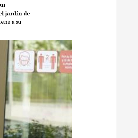
su
l jardín de
iene a su