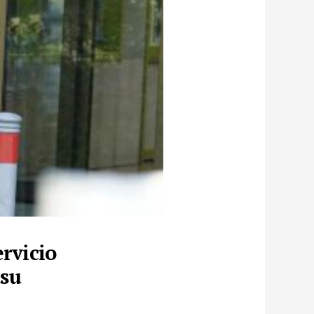
ervicio
 su