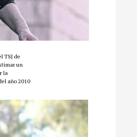
el TSJ de
stimar un
r la
del año 2010