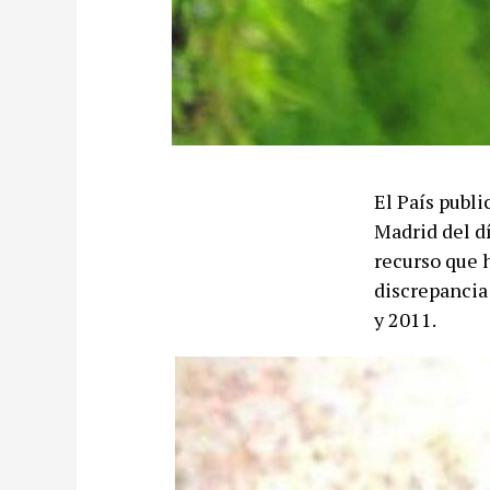
El País publ
Madrid del d
recurso que 
discrepancia
y 2011.