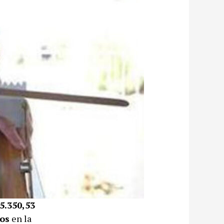
5.350,53
tos
en la