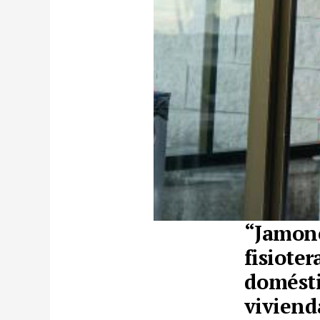
“Jamone
fisioter
domésti
vivien