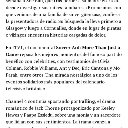
semana a Zoe Ball, que tras perder a su madre en 2024
decide investigar sus raíces familiares. «Bromeamos con
que venimos de una familia de sinvergüenzas», confiesa
la presentadora de radio. Su búsqueda la lleva primero a
Glasgow y luego a Cornualles, donde en lugar de piratas
o vikingos encuentra historias cargadas de dolor.
En ITV1, el documental
Soccer Aid: More Than Just a
Game
repasa los mejores momentos del famoso partido
benéfico con celebrities, con testimonios de Olivia
Colman, Robbie Williams, Ant y Dec, Eric Cantona y Mo
Farah, entre otros. Una mirada nostálgica a uno de los
eventos solidarios más populares del calendario
televisivo británico.
Channel 4 continúa apostando por
Falling
, el drama
romántico de Jack Thorne protagonizado por Keeley
Hawes y Paapa Essiedu, sobre una monja y un sacerdote
que lidian con sus sentimientos. La trama avanza a