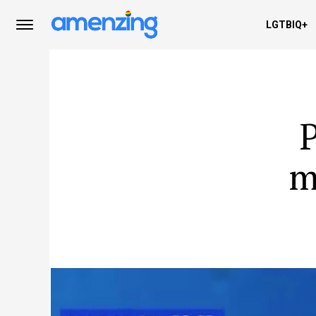
LGTBIQ+
P
m