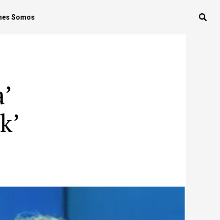
nes Somos
a’
k’