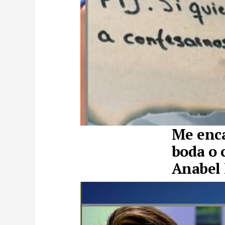
Me enca
boda o 
Anabel 