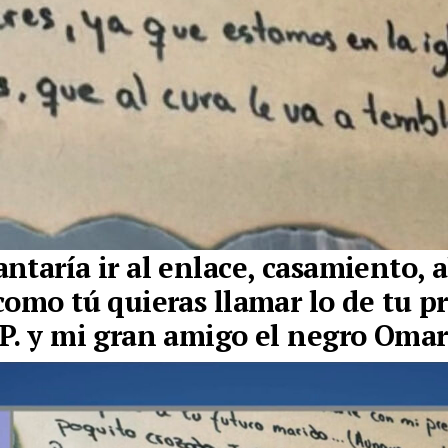
ntaría ir al enlace, casamiento, 
como tú quieras llamar lo de tu p
P. y mi gran amigo el negro Omar