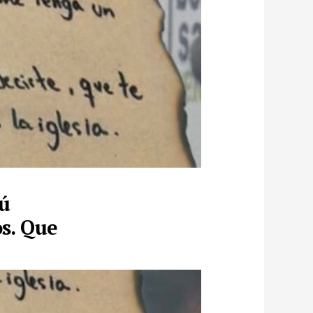
ú
s. Que