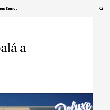
nes Somos
alá a