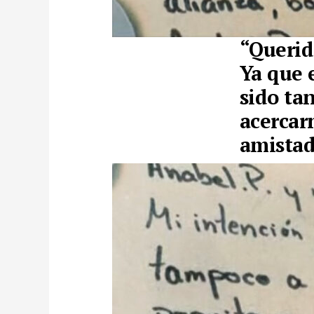
“Querida
Ya que 
sido ta
acercar
amista