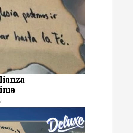
alianza
rima
.