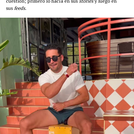
cuestión; primero lo hacía en sus
stories
y luego en
sus
feeds
.