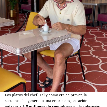
Los platos del chef
.
Tal y como era de prever, la
secuencia ha generado una enorme expectación
entre
sus 3,8 millones de seguidores
en la aplicación