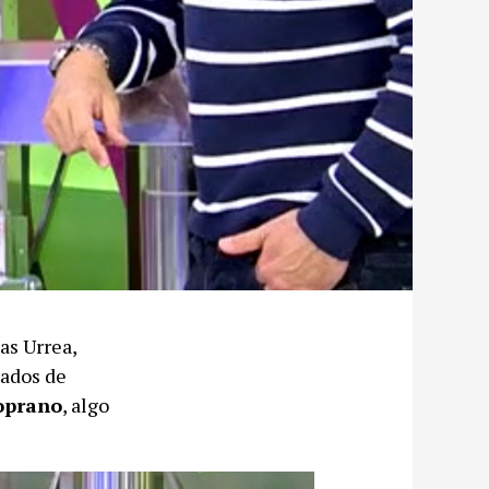
as Urrea,
sados de
soprano
, algo