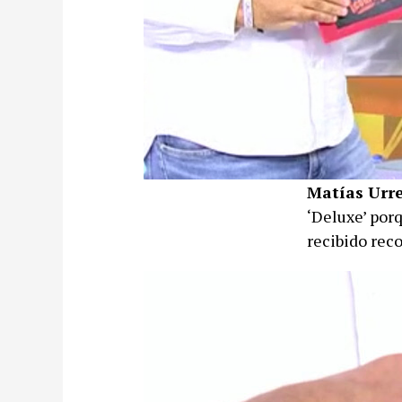
Matías Urre
‘Deluxe’ por
recibido rec