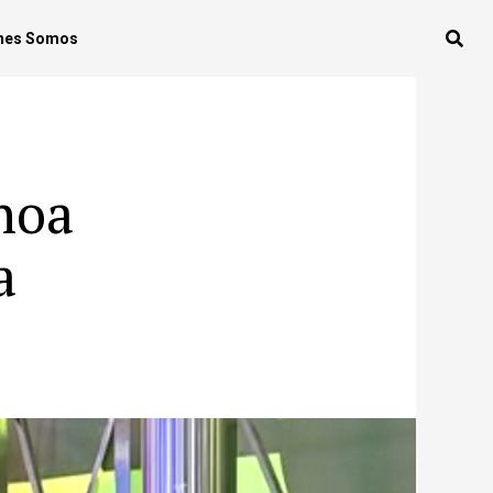
nes Somos
hoa
a