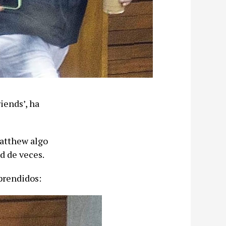
iends’, ha
Matthew algo
d de veces.
prendidos: