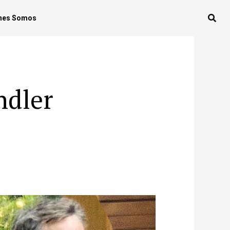
nes Somos
ndler