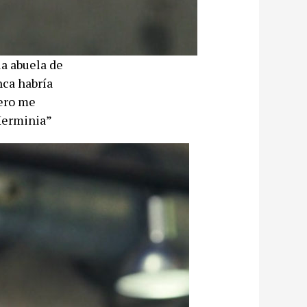
la abuela de
nca habría
Pero me
 Herminia”