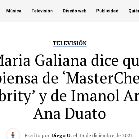
Música
Televisión
Diseño web
Publicidad
Quié
TELEVISIÓN
aria Galiana dice q
piensa de ‘MasterChe
brity’ y de Imanol Ar
Ana Duato
Escrito por
Diego G.
el
13 de diciembre de 2021