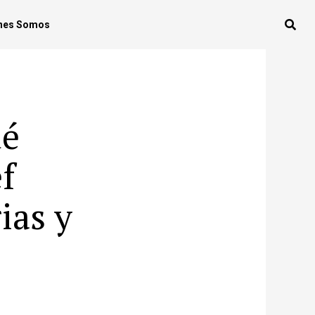
nes Somos
ué
f
ias y