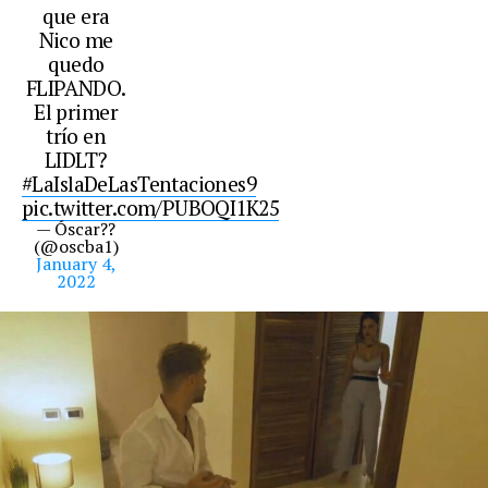
que era
Nico me
quedo
FLIPANDO.
El primer
trío en
LIDLT?
#LaIslaDeLasTentaciones9
pic.twitter.com/PUBOQI1K25
— Óscar??
(@oscba1)
January 4,
2022