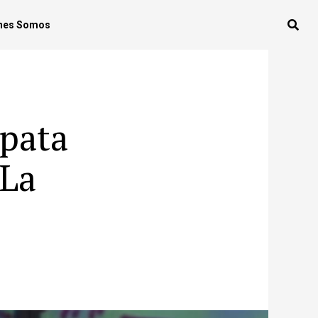
nes Somos
 pata
‘La