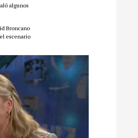
galó algunos
vid Broncano
 el escenario