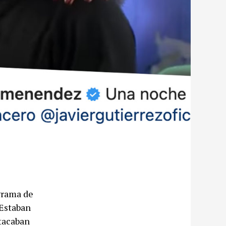
ograma de
 Estaban
stacaban