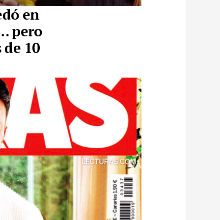
uedó en
… pero
 de 10