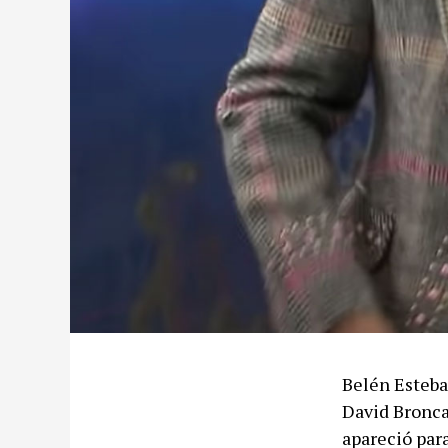
Belén Esteba
David Bronca
apareció para