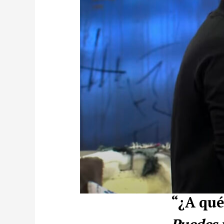
“¿A qué