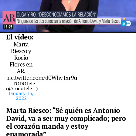
El vídeo:
Marta
Riesco y
Rocío
Flores en
AR.
pic.twitter.com/d0Whv1xr9u
— TODOtele
(@todotele__)
January 13,
2022
Marta Riesco: “Sé quién es Antonio
David, va a ser muy complicado; pero
el corazón manda y estoy
enamorada”