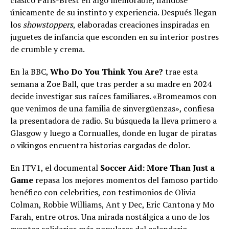
clásico Paris-Brest en algo memorable, fiándose
únicamente de su instinto y experiencia. Después llegan
los
showstoppers
, elaboradas creaciones inspiradas en
juguetes de infancia que esconden en su interior postres
de crumble y crema.
En la BBC,
Who Do You Think You Are?
trae esta
semana a Zoe Ball, que tras perder a su madre en 2024
decide investigar sus raíces familiares. «Bromeamos con
que venimos de una familia de sinvergüenzas», confiesa
la presentadora de radio. Su búsqueda la lleva primero a
Glasgow y luego a Cornualles, donde en lugar de piratas
o vikingos encuentra historias cargadas de dolor.
En ITV1, el documental
Soccer Aid: More Than Just a
Game
repasa los mejores momentos del famoso partido
benéfico con celebrities, con testimonios de Olivia
Colman, Robbie Williams, Ant y Dec, Eric Cantona y Mo
Farah, entre otros. Una mirada nostálgica a uno de los