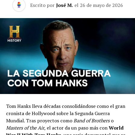
Escrito por
José M.
el
26 de mayo de 2026
Tom Hanks lleva décadas consolidándose como el gran
cronista de Hollywood sobre la Segunda Guerra
Mundial. Tras proyectos como
Band of Brothers
o
Masters of the Air
, el actor da un paso más con
World