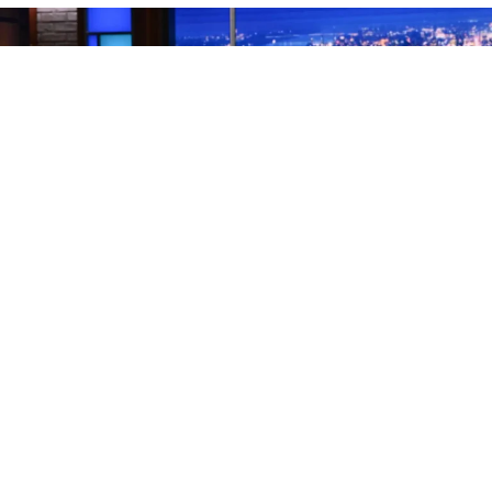
Los finales de los programas de entrevistas nocturnos
son, por naturaleza, una rareza. Lo habitual es que el
presentador se vaya y el formato continúe con otra
cara. Pero CBS tomó la controvertida decisión de
cancelar directamente el
Late Show
, el programa que