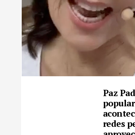
Paz Pad
popular
acontec
redes p
aprovec