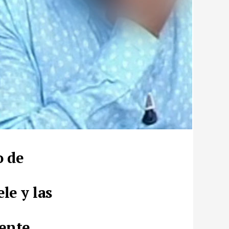
o de
le y las
mente