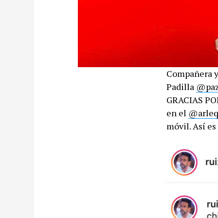
Compañera y 
Padilla
@paz
GRACIAS POR
en el
@arleq
móvil. Así es