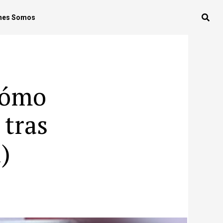
nes Somos
cómo
 tras
)