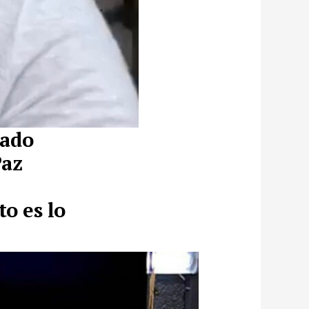
cado
Paz
o es lo