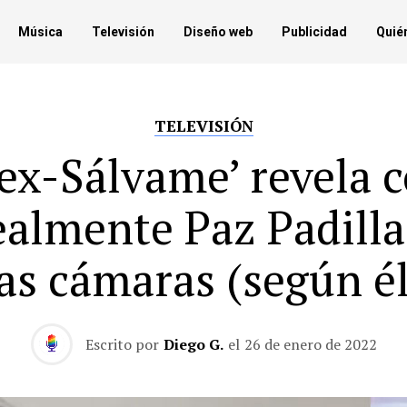
Música
Televisión
Diseño web
Publicidad
Quié
TELEVISIÓN
‘ex-Sálvame’ revela 
ealmente Paz Padilla
las cámaras (según él
Escrito por
Diego G.
el
26 de enero de 2022