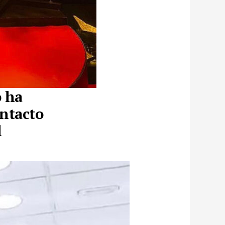
o ha
ontacto
l