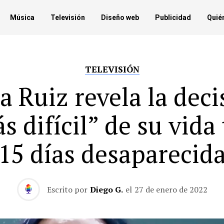
Música
Televisión
Diseño web
Publicidad
Quié
TELEVISIÓN
a Ruiz revela la deci
s difícil” de su vida 
15 días desaparecid
Escrito por
Diego G.
el
27 de enero de 2022