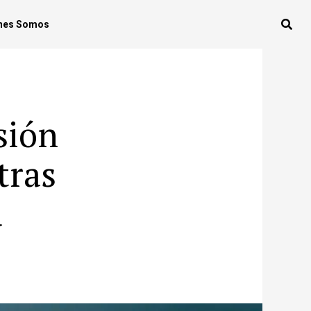
nes Somos
sión
tras
a