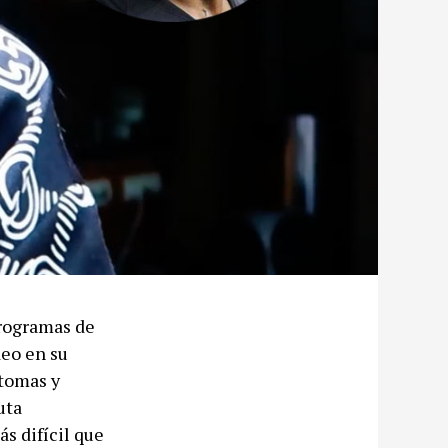
programas de
eo en su
ntomas y
uta
s difícil que