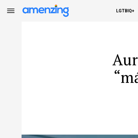
LGTBIQ+
Aur
“má