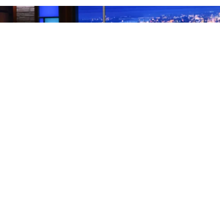
Los finales de los programas de entrevistas nocturnos
son, por naturaleza, una rareza. Lo habitual es que el
presentador se vaya y el formato continúe con otra
cara. Pero CBS tomó la controvertida decisión de
cancelar directamente el
Late Show
, el programa que