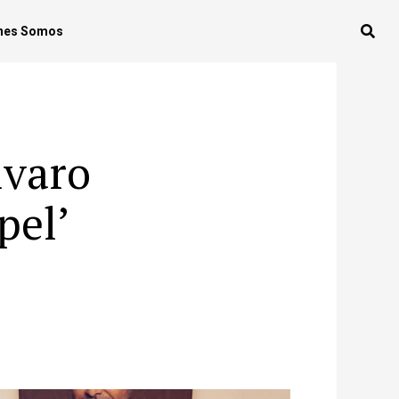
nes Somos
lvaro
pel’