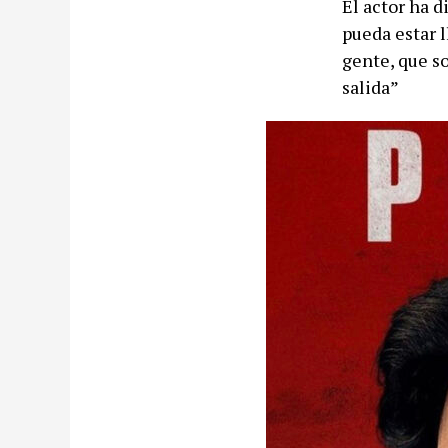
El actor ha d
pueda estar l
gente, que so
salida”