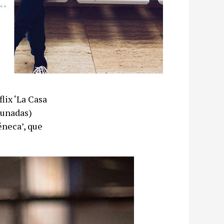
lix ‘La Casa
tunadas)
éneca’, que