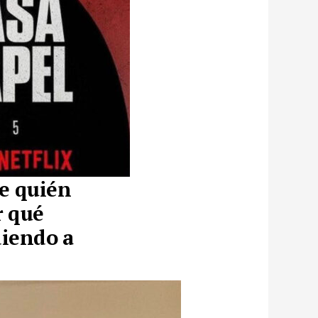
de quién
r qué
diendo a