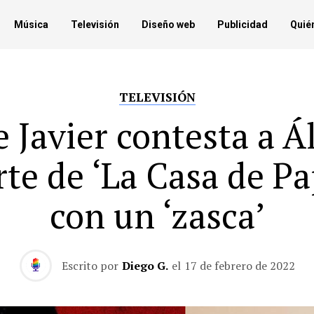
Música
Televisión
Diseño web
Publicidad
Quié
TELEVISIÓN
e Javier contesta a Á
te de ‘La Casa de Pa
con un ‘zasca’
Escrito por
Diego G.
el
17 de febrero de 2022