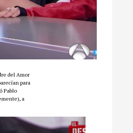
dre del Amor
parecían para
ó Pablo
temente), a