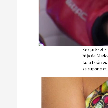
Se quitó el z
hija de Madon
Lola León es 
se supone que