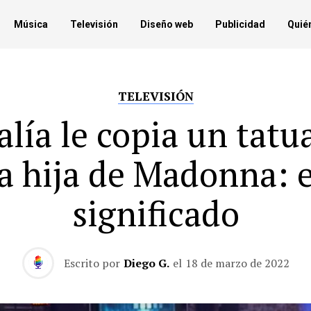
Música
Televisión
Diseño web
Publicidad
Quié
TELEVISIÓN
alía le copia un tatua
la hija de Madonna: e
significado
Escrito por
Diego G.
el
18 de marzo de 2022