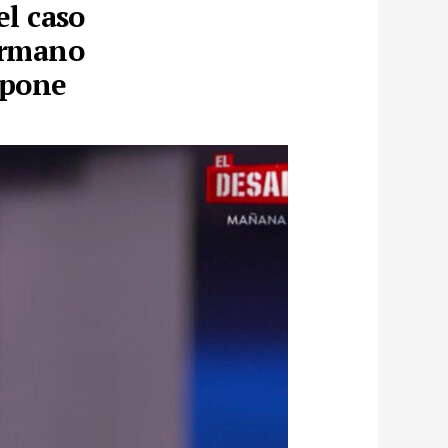
el caso
hermano
upone