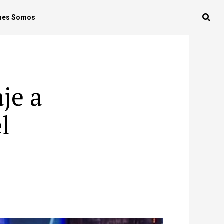
nes Somos
je a
l