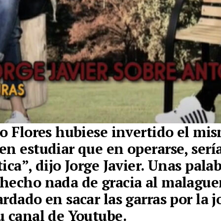
ío Flores hubiese invertido el mi
en estudiar que en operarse, serí
tica
”,
dijo Jorge Javier
. Unas pala
hecho nada de gracia al malague
ardado en sacar las garras por la 
u canal de Youtube
.