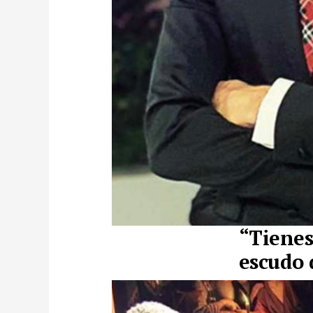
“
Tienes 
escudo 