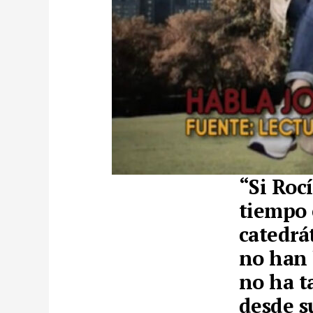
“
Si Roc
tiempo 
catedrá
no han 
no ha t
desde
s