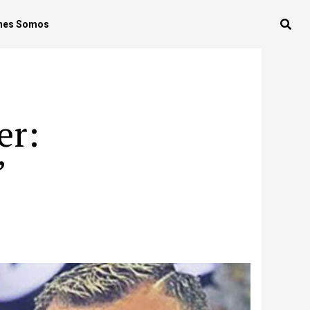
nes Somos
er:
”