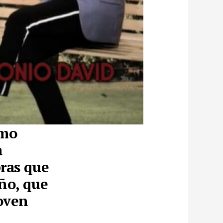
smo
a
bras que
ño, que
joven