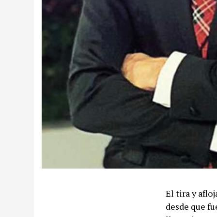
El tira y af
desde que fu