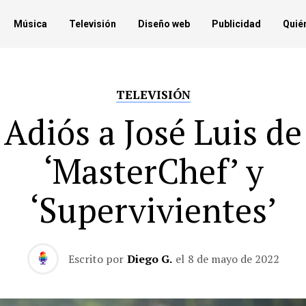
Música
Televisión
Diseño web
Publicidad
Quié
TELEVISIÓN
Adiós a José Luis de
‘MasterChef’ y
‘Supervivientes’
Escrito por
Diego G.
el
8 de mayo de 2022