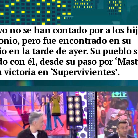
vo no se han contado por a los hij
nio, pero fue encontrado en su
io en la tarde de ayer. Su pueblo 
do con él, desde su paso por ‘Mas
 victoria en ‘Supervivientes’.