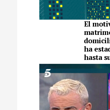
El moti
matrimo
domicil
ha esta
hasta su