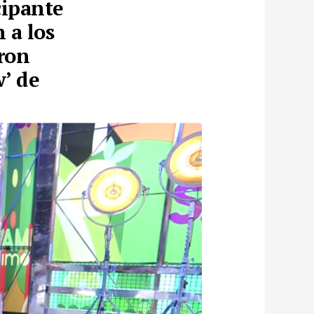
cipante
 a los
aron
w’ de