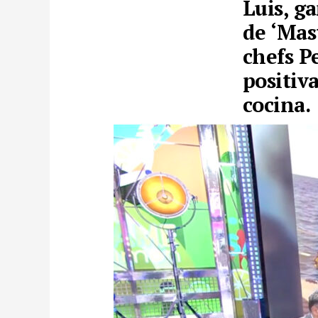
Luis, g
de ‘Mas
chefs P
positiv
cocina.