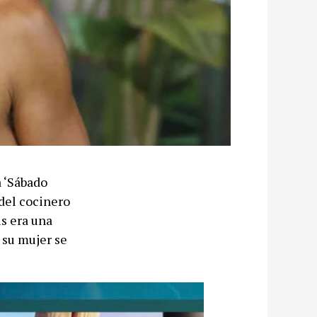
a ‘Sábado
 del cocinero
is era una
 su mujer se