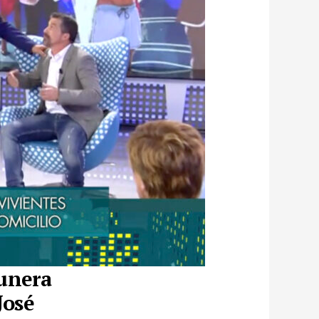
unera
José