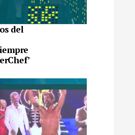
os del
siempre
terChef’