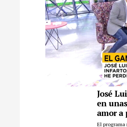
José Lu
en unas
amor a 
El programa 