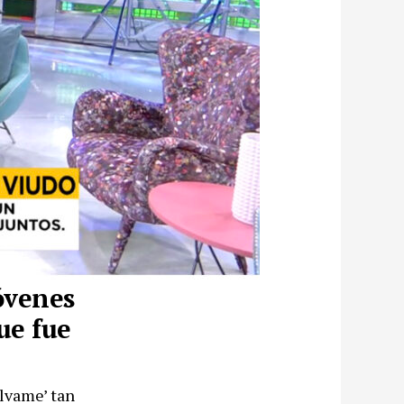
óvenes
ue fue
álvame’ tan