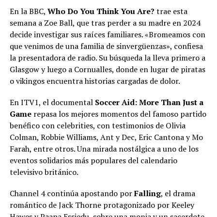
En la BBC,
Who Do You Think You Are?
trae esta
semana a Zoe Ball, que tras perder a su madre en 2024
decide investigar sus raíces familiares. «Bromeamos con
que venimos de una familia de sinvergüenzas», confiesa
la presentadora de radio. Su búsqueda la lleva primero a
Glasgow y luego a Cornualles, donde en lugar de piratas
o vikingos encuentra historias cargadas de dolor.
En ITV1, el documental
Soccer Aid: More Than Just a
Game
repasa los mejores momentos del famoso partido
benéfico con celebrities, con testimonios de Olivia
Colman, Robbie Williams, Ant y Dec, Eric Cantona y Mo
Farah, entre otros. Una mirada nostálgica a uno de los
eventos solidarios más populares del calendario
televisivo británico.
Channel 4 continúa apostando por
Falling
, el drama
romántico de Jack Thorne protagonizado por Keeley
Hawes y Paapa Essiedu, sobre una monja y un sacerdote