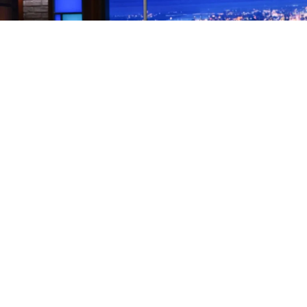
Los finales de los programas de entrevistas nocturnos
son, por naturaleza, una rareza. Lo habitual es que el
presentador se vaya y el formato continúe con otra
cara. Pero CBS tomó la controvertida decisión de
cancelar directamente el
Late Show
, el programa que