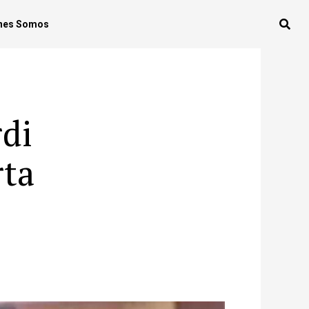
nes Somos
rdi
rta