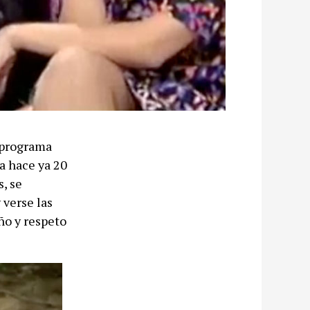
o programa
sa hace ya 20
, se
 verse las
ño y respeto