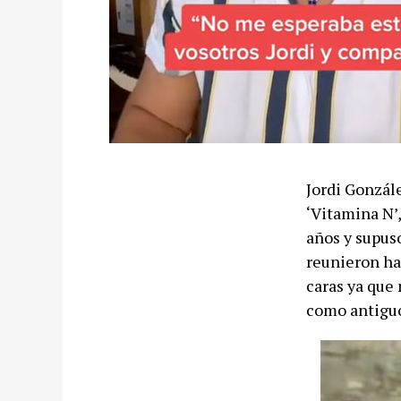
Jordi Gonzál
‘Vitamina N’,
años y supus
reunieron hac
caras ya que
como antiguo