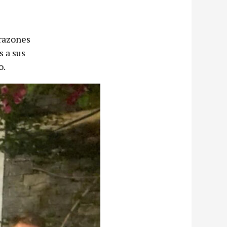
 razones
s a sus
o.