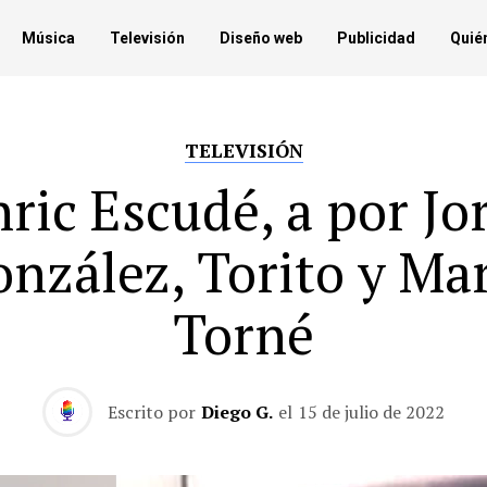
Música
Televisión
Diseño web
Publicidad
Quié
TELEVISIÓN
ric Escudé, a por Jo
nzález, Torito y Ma
Torné
Escrito por
Diego G.
el
15 de julio de 2022