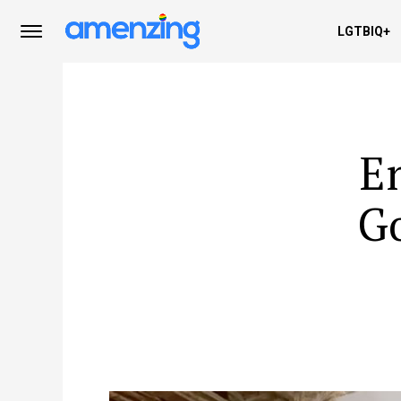
LGTBIQ+
En
Go