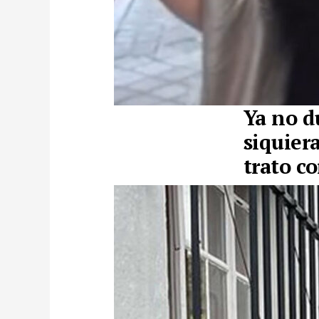
Ya no d
siquiera
trato co