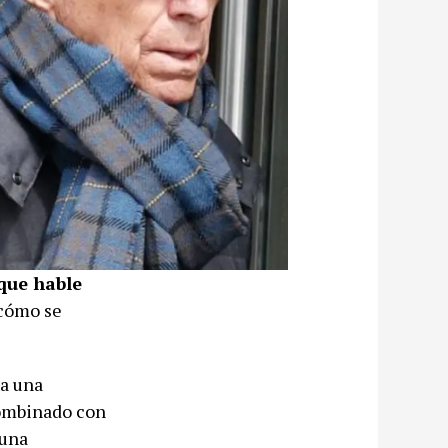
que hable
 cómo se
ea una
combinado con
 una