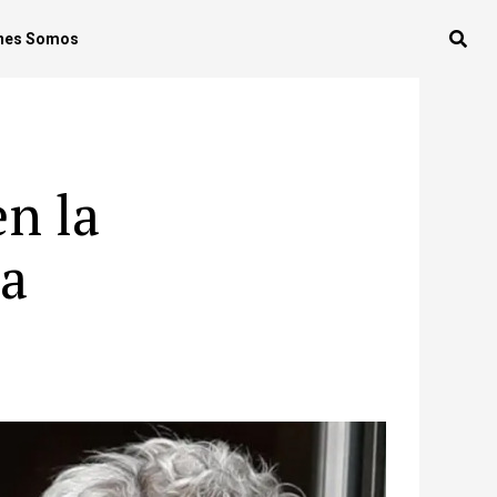
nes Somos
en la
ta