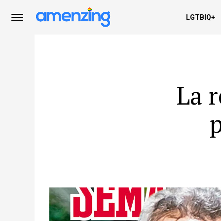
LGTBIQ+
La r
p