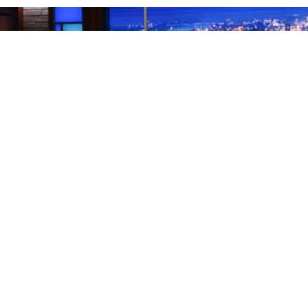
Los finales de los programas de entrevistas nocturnos
son, por naturaleza, una rareza. Lo habitual es que el
presentador se vaya y el formato continúe con otra
cara. Pero CBS tomó la controvertida decisión de
cancelar directamente el
Late Show
, el programa que