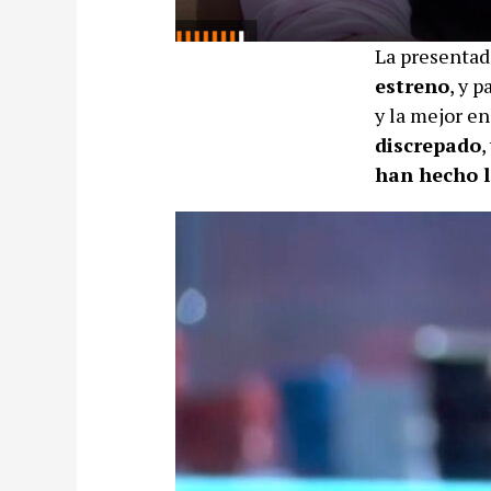
La presentad
estreno
, y 
y la mejor en
discrepado
,
han hecho l