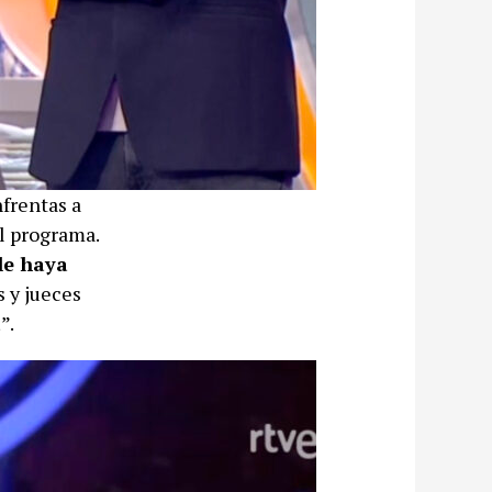
nfrentas a
el programa.
le haya
s y jueces
a
”.