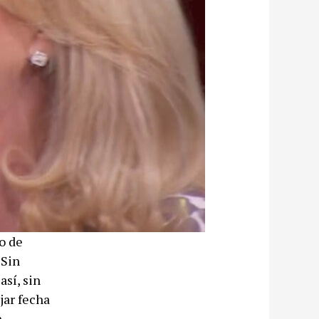
o de
. Sin
así, sin
ijar fecha
.