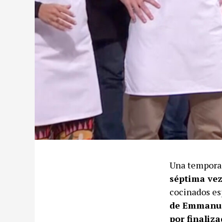
Una tempora
séptima vez
cocinados es
de Emmanue
por finaliz