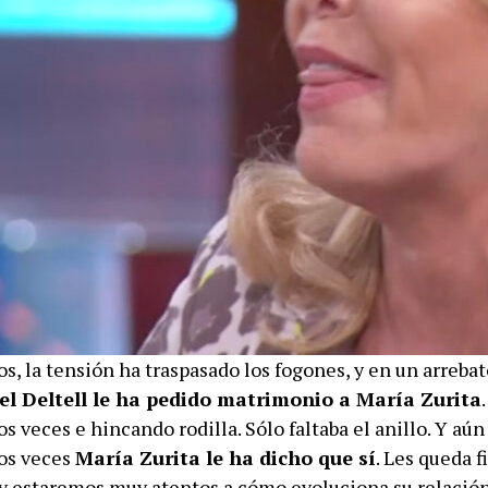
, la tensión ha traspasado los fogones, y en un arrebat
el Deltell le ha pedido matrimonio a María Zurita
s veces e hincando rodilla. Sólo faltaba el anillo. Y aún 
os veces
María Zurita le ha dicho que sí
. Les queda f
, y estaremos muy atentos a cómo evoluciona su relación