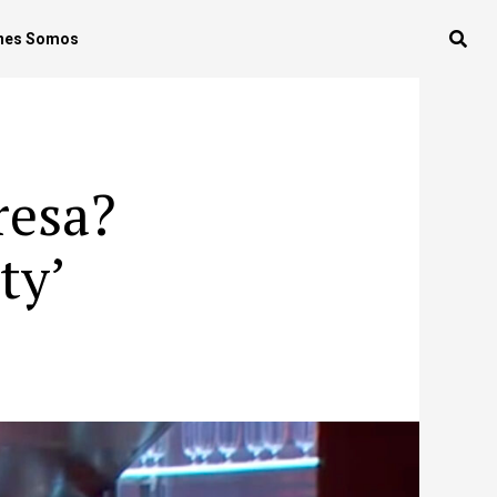
nes Somos
resa?
ty’