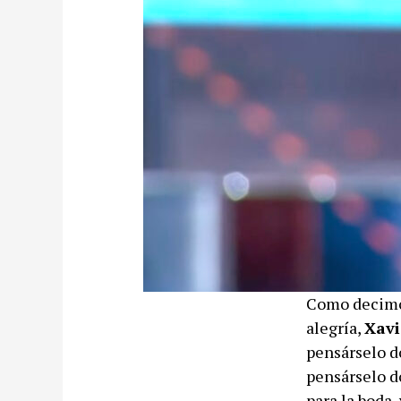
Como decimos
alegría,
Xavi
pensárselo do
pensárselo d
para la boda