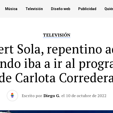
Música
Televisión
Diseño web
Publicidad
Quié
TELEVISIÓN
ert Sola, repentino a
ndo iba a ir al prog
de Carlota Correder
Escrito por
Diego G.
el
10 de octubre de 2022