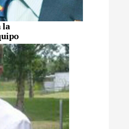
 la
quipo