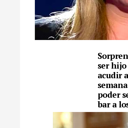
Sorpren
ser hijo
acudir 
semana 
poder s
bar a lo