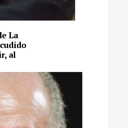
de La
acudido
r, al