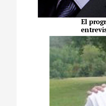
El prog
entrevi