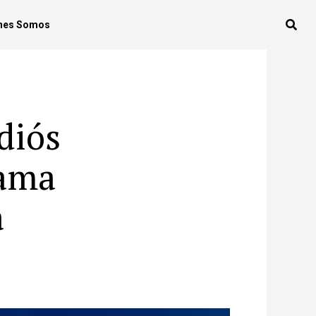
nes Somos
diós
rama
a