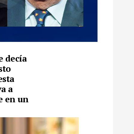
e decía
sto
esta
va a
te en un