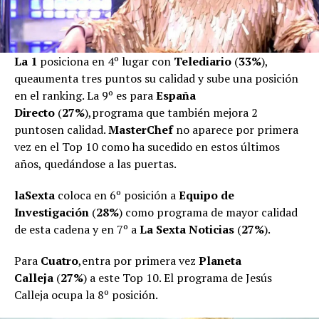
La 1
posiciona en 4º lugar con
Telediario
(
33%
),
queaumenta tres puntos su calidad y sube una posición
en el ranking. La 9º es para
España
Directo
(
27%
),programa que también mejora 2
puntosen calidad.
MasterChef
no aparece por primera
vez en el Top 10 como ha sucedido en estos últimos
años, quedándose a las puertas.
laSexta
coloca en 6º posición a
Equipo de
Investigación
(
28%
) como programa de mayor calidad
de esta cadena y en 7º a
La Sexta Noticias
(
27%
).
Para
Cuatro
,entra por primera vez
Planeta
Calleja
(
27%
) a este Top 10. El programa de Jesús
Calleja ocupa la 8º posición.