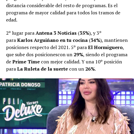
distancia considerable del resto de programas. Es el
programa de mayor calidad para todos los tramos de
edad.
2º lugar para
Antena 3 Noticias
(
35%
), y 3º
para
Karlos Arguiñano en tu cocina
(
34%
), mantienen
posiciones respecto del 2021. 5º para
El Hormiguero
,
que sube dos posicionescon un
29%
, siendo el programa
de
Prime Time
con mejor calidad. Y una 10º posición
para
La Ruleta de la suerte
con un
26%
.