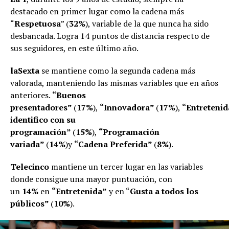
destacado en primer lugar como la cadena más
“
Respetuosa
” (
32%
), variable de la que nunca ha sido
desbancada. Logra 14 puntos de distancia respecto de
sus seguidores, en este último año.
laSexta
se mantiene como la segunda cadena más
valorada, manteniendo las mismas variables que en años
anteriores.
“Buenos
presentadores”
(
17%
),
“Innovadora”
(
17%
),
“Entreteni
identifico con su
programación”
(
15%
),
“Programación
variada”
(
14%
)y
“Cadena Preferida”
(
8%
).
Telecinco
mantiene un tercer lugar en las variables
donde consigue una mayor puntuación, con
un
14%
en
“Entretenida”
y en “
Gusta a todos los
públicos”
(
10%
).