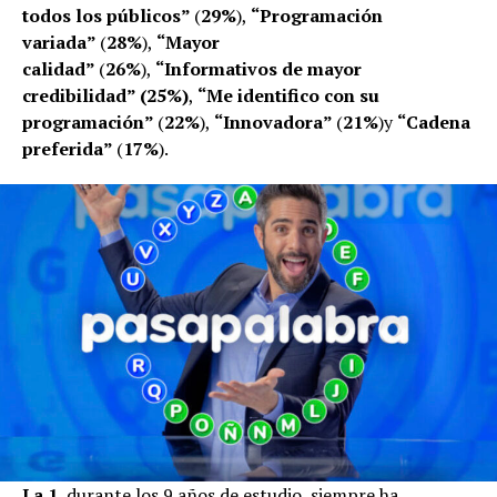
todos los públicos”
(
29%
),
“Programación
variada”
(
28%
),
“Mayor
calidad”
(
26%
),
“Informativos de mayor
credibilidad” (25%)
,
“Me identifico con su
programación”
(
22%
),
“Innovadora”
(
21%
)y
“Cadena
preferida”
(
17%
).
La 1
, durante los 9 años de estudio, siempre ha