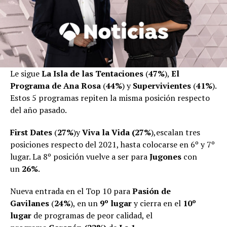
Le sigue
La Isla de las Tentaciones
(
47%
),
El
Programa de Ana Rosa
(
44%
) y
Supervivientes
(
41%
).
Estos 5 programas repiten la misma posición respecto
del año pasado.
First Dates
(
27%
)y
Viva la Vida (27%
),escalan tres
posiciones respecto del 2021, hasta colocarse en 6º y 7º
lugar. La 8º posición vuelve a ser para
Jugones
con
un
26%
.
Nueva entrada en el Top 10 para
Pasión de
Gavilanes
(
24%
), en un
9º lugar
y cierra en el
10º
lugar
de programas de peor calidad, el