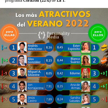
programa
Corazón (22%)
de
La 1
.