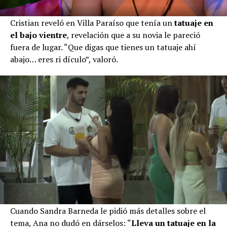
Cristian reveló en Villa Paraíso que tenía un
tatuaje en
el bajo vientre
, revelación que a su novia le pareció
fuera de lugar. “Que digas que tienes un tatuaje ahí
abajo… eres ri dículo”, valoró.
Cuando Sandra Barneda le pidió más detalles sobre el
tema, Ana no dudó en dárselos: “
Lleva un tatuaje en la