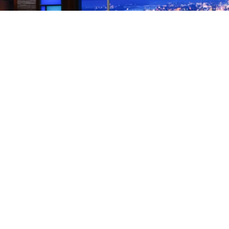
Los finales de los programas de entrevistas nocturnos
son, por naturaleza, una rareza. Lo habitual es que el
presentador se vaya y el formato continúe con otra
cara. Pero CBS tomó la controvertida decisión de
cancelar directamente el
Late Show
, el programa que
creó en 1993 para acoger a David Letterman y que, con