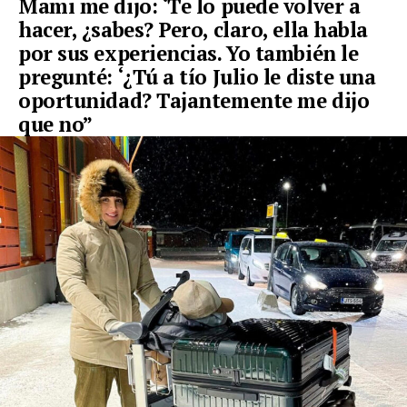
Mami me dijo: ‘Te lo puede
volver
a
hacer, ¿sabes? Pero, claro, ella habla
por sus
experiencias
. Yo también le
pregunté: ‘¿Tú a
tío Julio
le diste una
oportunidad? Tajantemente me dijo
que
no
”