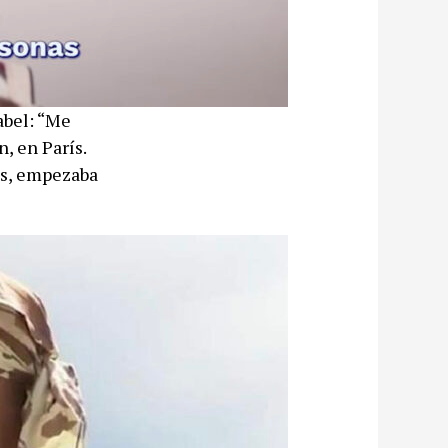
abel: “Me
, en París.
rís, empezaba