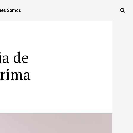
nes Somos
ia de
grima