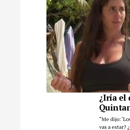
¿Iría e
Quinta
“Me dijo: ‘Lo
vas a estar?