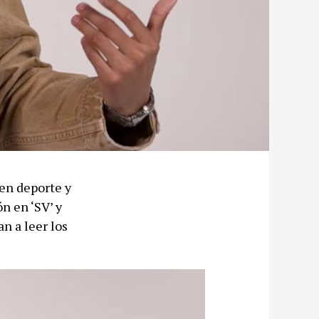
en deporte y
n en ‘SV’ y
an a leer los