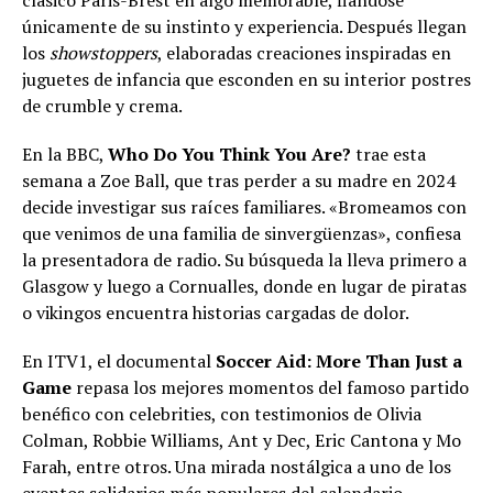
clásico Paris-Brest en algo memorable, fiándose
únicamente de su instinto y experiencia. Después llegan
los
showstoppers
, elaboradas creaciones inspiradas en
juguetes de infancia que esconden en su interior postres
de crumble y crema.
En la BBC,
Who Do You Think You Are?
trae esta
semana a Zoe Ball, que tras perder a su madre en 2024
decide investigar sus raíces familiares. «Bromeamos con
que venimos de una familia de sinvergüenzas», confiesa
la presentadora de radio. Su búsqueda la lleva primero a
Glasgow y luego a Cornualles, donde en lugar de piratas
o vikingos encuentra historias cargadas de dolor.
En ITV1, el documental
Soccer Aid: More Than Just a
Game
repasa los mejores momentos del famoso partido
benéfico con celebrities, con testimonios de Olivia
Colman, Robbie Williams, Ant y Dec, Eric Cantona y Mo
Farah, entre otros. Una mirada nostálgica a uno de los