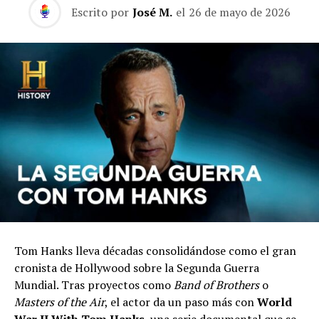
Escrito por
José M.
el
26 de mayo de 2026
Tom Hanks lleva décadas consolidándose como el gran
cronista de Hollywood sobre la Segunda Guerra
Mundial. Tras proyectos como
Band of Brothers
o
Masters of the Air
, el actor da un paso más con
World