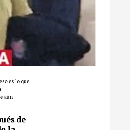
eso es lo que
a
os aún
pués de
e la