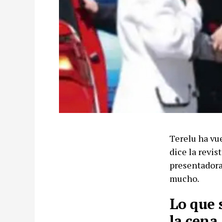
Terelu ha vue
dice la revis
presentadora
mucho.
Lo que s
la cena