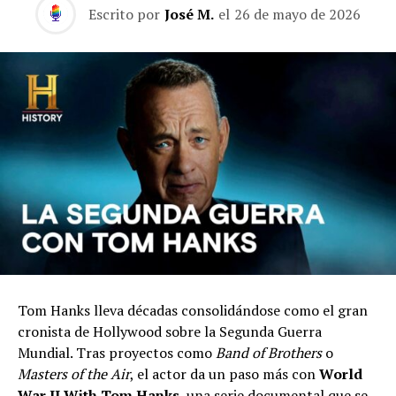
Escrito por
José M.
el
26 de mayo de 2026
Tom Hanks lleva décadas consolidándose como el gran
cronista de Hollywood sobre la Segunda Guerra
Mundial. Tras proyectos como
Band of Brothers
o
Masters of the Air
, el actor da un paso más con
World
War II With Tom Hanks
, una serie documental que se