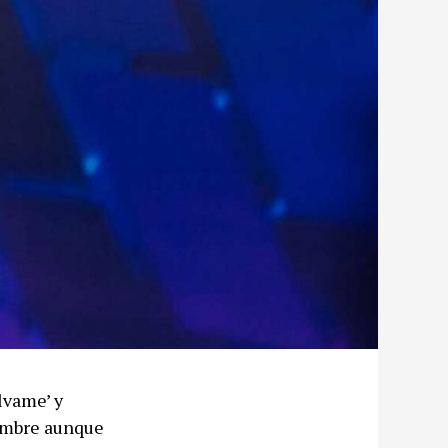
lvame’ y
iembre aunque