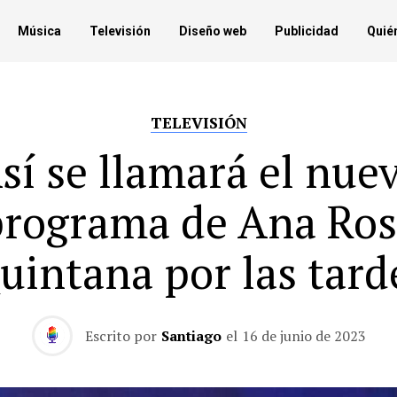
Música
Televisión
Diseño web
Publicidad
Quié
TELEVISIÓN
sí se llamará el nue
programa de Ana Ros
uintana por las tard
Escrito por
Santiago
el
16 de junio de 2023