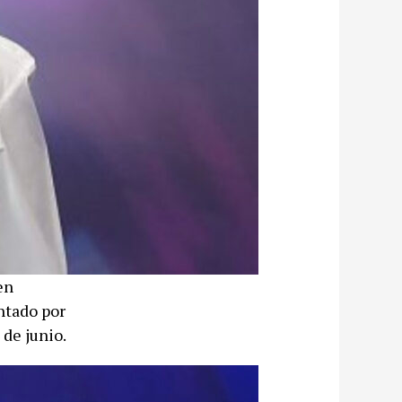
en
entado por
 de junio.