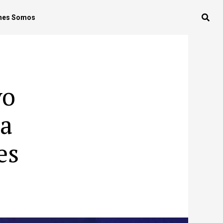
nes Somos
vo
a
es