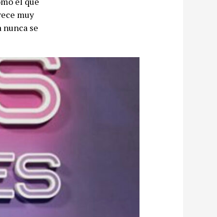
omo el que
arece muy
la nunca se