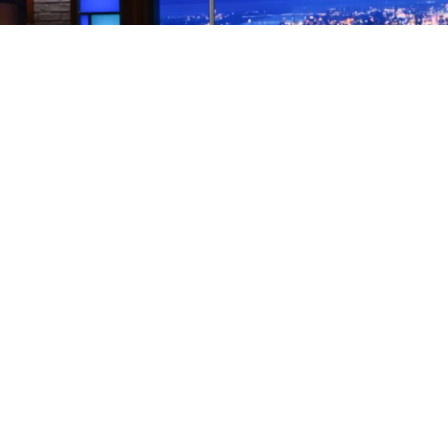
Los finales de los programas de entrevistas nocturnos
son, por naturaleza, una rareza. Lo habitual es que el
presentador se vaya y el formato continúe con otra
cara. Pero CBS tomó la controvertida decisión de
cancelar directamente el
Late Show
, el programa que