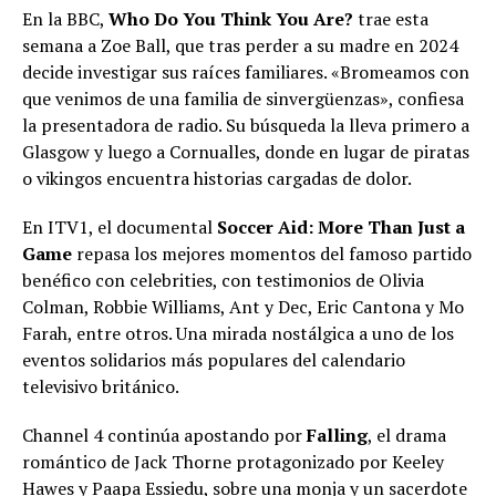
En la BBC,
Who Do You Think You Are?
trae esta
semana a Zoe Ball, que tras perder a su madre en 2024
decide investigar sus raíces familiares. «Bromeamos con
que venimos de una familia de sinvergüenzas», confiesa
la presentadora de radio. Su búsqueda la lleva primero a
Glasgow y luego a Cornualles, donde en lugar de piratas
o vikingos encuentra historias cargadas de dolor.
En ITV1, el documental
Soccer Aid: More Than Just a
Game
repasa los mejores momentos del famoso partido
benéfico con celebrities, con testimonios de Olivia
Colman, Robbie Williams, Ant y Dec, Eric Cantona y Mo
Farah, entre otros. Una mirada nostálgica a uno de los
eventos solidarios más populares del calendario
televisivo británico.
Channel 4 continúa apostando por
Falling
, el drama
romántico de Jack Thorne protagonizado por Keeley
Hawes y Paapa Essiedu, sobre una monja y un sacerdote