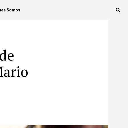
nes Somos
 de
Mario