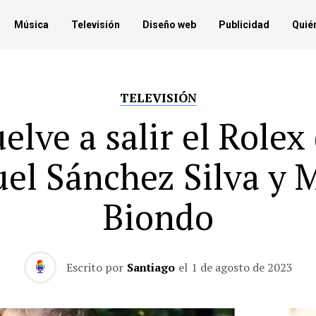
Música
Televisión
Diseño web
Publicidad
Quié
TELEVISIÓN
elve a salir el Rolex
el Sánchez Silva y 
Biondo
Escrito por
Santiago
el
1 de agosto de 2023