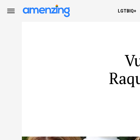
LGTBIQ+
Vu
Raqu