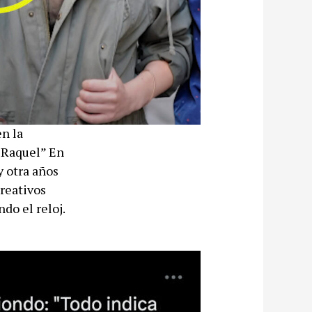
en la
 Raquel” En
y otra años
creativos
do el reloj.