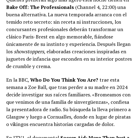
Bake Off: The Professionals
(Channel 4, 22:00) una
buena alternativa. La nueva temporada arranca con el
temido reto secreto: sin receta ni instrucciones, los
concursantes profesionales deberán transformar un
clásico Paris-Brest en algo memorable, fiándose
únicamente de su instinto y experiencia. Después llegan
los
showstoppers
, elaboradas creaciones inspiradas en
juguetes de infancia que esconden en su interior postres
de crumble y crema.
En la BBC,
Who Do You Think You Are?
trae esta
semana a Zoe Ball, que tras perder a su madre en 2024
decide investigar sus raíces familiares. «Bromeamos con
que venimos de una familia de sinvergüenzas», confiesa
la presentadora de radio. Su búsqueda la lleva primero a
Glasgow y luego a Cornualles, donde en lugar de piratas
o vikingos encuentra historias cargadas de dolor.
En ITV1, el documental
Soccer Aid: More Than Just a