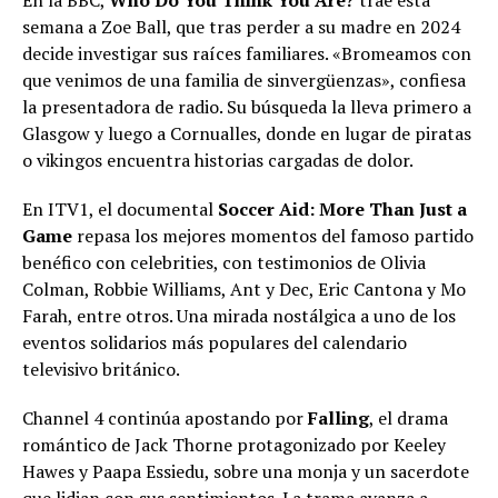
En la BBC,
Who Do You Think You Are?
trae esta
semana a Zoe Ball, que tras perder a su madre en 2024
decide investigar sus raíces familiares. «Bromeamos con
que venimos de una familia de sinvergüenzas», confiesa
la presentadora de radio. Su búsqueda la lleva primero a
Glasgow y luego a Cornualles, donde en lugar de piratas
o vikingos encuentra historias cargadas de dolor.
En ITV1, el documental
Soccer Aid: More Than Just a
Game
repasa los mejores momentos del famoso partido
benéfico con celebrities, con testimonios de Olivia
Colman, Robbie Williams, Ant y Dec, Eric Cantona y Mo
Farah, entre otros. Una mirada nostálgica a uno de los
eventos solidarios más populares del calendario
televisivo británico.
Channel 4 continúa apostando por
Falling
, el drama
romántico de Jack Thorne protagonizado por Keeley
Hawes y Paapa Essiedu, sobre una monja y un sacerdote