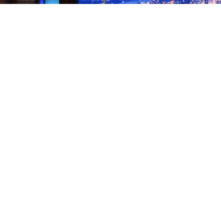
Los finales de los programas de entrevistas nocturnos
son, por naturaleza, una rareza. Lo habitual es que el
presentador se vaya y el formato continúe con otra
cara. Pero CBS tomó la controvertida decisión de
cancelar directamente el
Late Show
, el programa que
creó en 1993 para acoger a David Letterman y que, con